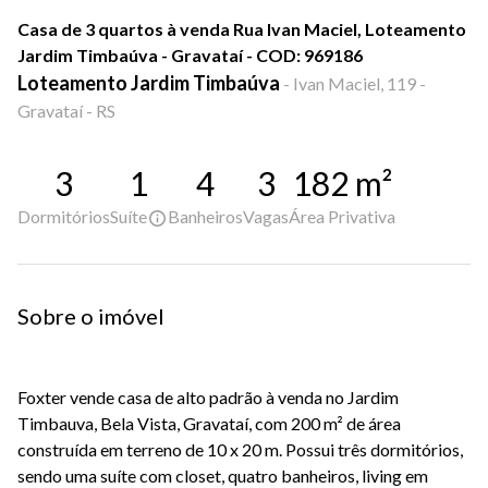
Casa de 3 quartos à venda Rua Ivan Maciel, Loteamento
Jardim Timbaúva - Gravataí - COD: 969186
Loteamento Jardim Timbaúva
-
Ivan Maciel, 119 -
Gravataí - RS
3
1
4
3
182
m²
Dormitórios
Suíte
Banheiros
Vagas
Área Privativa
Sobre o imóvel
Foxter vende casa de alto padrão à venda no Jardim
Timbauva, Bela Vista, Gravataí, com 200 m² de área
construída em terreno de 10 x 20 m. Possui três dormitórios,
sendo uma suíte com closet, quatro banheiros, living em