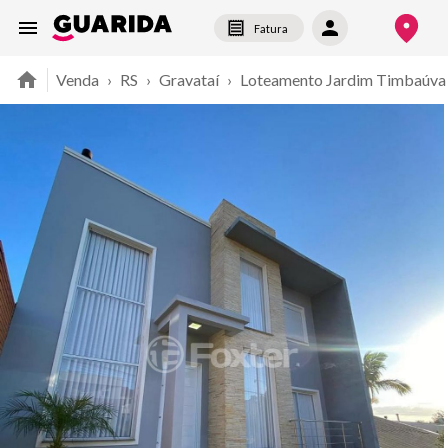
Fatura
Venda
›
RS
›
Gravataí
›
Loteamento Jardim Timbaúva