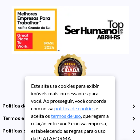
Este site usa cookies para exibir
imóveis mais interessantes para
você. Ao prosseguir, você concorda
Política de Privacidade
com nossa
política de cookies
e
aceita os
termos de uso
, que regem a
Termos e Condições de Uso
relação entre você e nossa empresa,
Políticas de Cookies
estabelecendo as regras para o uso
da PLATAFORMA.