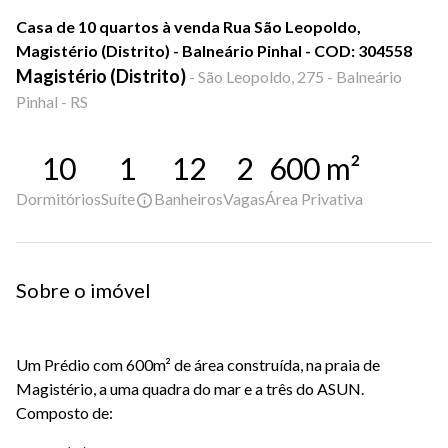
Casa de 10 quartos à venda Rua São Leopoldo,
Magistério (Distrito) - Balneário Pinhal - COD: 304558
Magistério (Distrito)
-
São Leopoldo, 275 - Balneário
Pinhal - RS
10
1
12
2
600
m²
Dormitórios
Suíte
Banheiros
Vagas
Área Privativa
Sobre o imóvel
Um Prédio com 600m² de área construída, na praia de
Magistério, a uma quadra do mar e a três do ASUN.
Composto de: