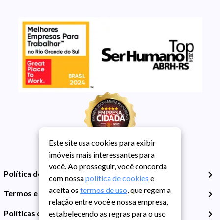
Este site usa cookies para exibir
imóveis mais interessantes para
você. Ao prosseguir, você concorda
Política de Privacidade
com nossa
política de cookies
e
aceita os
termos de uso
, que regem a
Termos e Condições de Uso
relação entre você e nossa empresa,
Políticas de Cookies
estabelecendo as regras para o uso