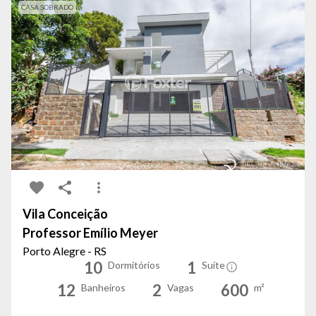
CASA SOBRADO
Vila Conceição
Professor Emílio Meyer
Porto Alegre - RS
10
1
Dormitórios
Suíte
12
2
600
Banheiros
Vagas
m²