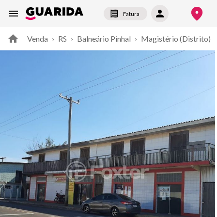
Fatura
Venda
›
RS
›
Balneário Pinhal
›
Magistério (Distrito)