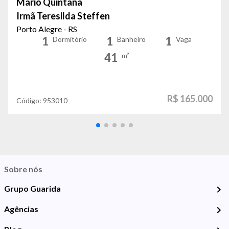
Mário Quintana
Irmã Teresilda Steffen
Porto Alegre - RS
1
1
1
Dormitório
Banheiro
Vaga
41
m²
R$ 165.000
Código:
953010
Sobre nós
Grupo Guarida
Agências