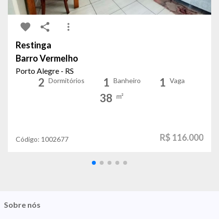
Restinga
Barro Vermelho
Porto Alegre - RS
2
1
1
Dormitórios
Banheiro
Vaga
38
m²
R$ 116.000
Código:
1002677
Sobre nós