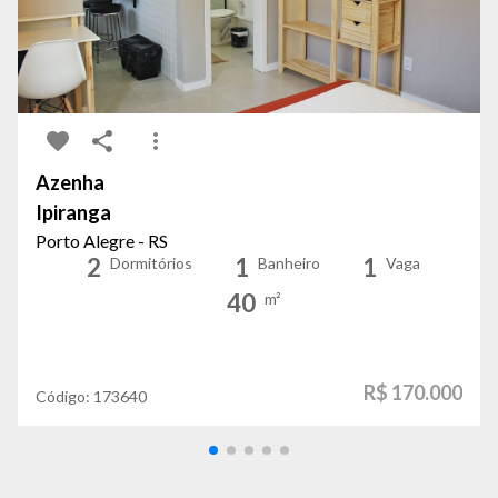
Azenha
Ipiranga
Porto Alegre - RS
2
1
1
Dormitórios
Banheiro
Vaga
40
m²
R$ 170.000
Código:
173640