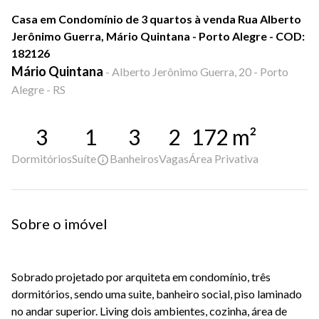
Casa em Condomínio de 3 quartos à venda Rua Alberto
Jerônimo Guerra, Mário Quintana - Porto Alegre - COD:
182126
Mário Quintana
-
Alberto Jerônimo Guerra, 20 - Porto
Alegre - RS
3
1
3
2
172
m²
Dormitórios
Suíte
Banheiros
Vagas
Área Privativa
Sobre o imóvel
Sobrado projetado por arquiteta em condomínio, três
dormitórios, sendo uma suite, banheiro social, piso laminado
no andar superior. Living dois ambientes, cozinha, área de