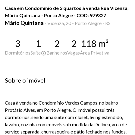
Casa em Condomínio de 3 quartos à venda Rua Vicenza,
Mário Quintana - Porto Alegre - COD: 979327
Mário Quintana
-
Vicenza, 20 - Porto Alegre - RS
3
1
2
2
118
m²
Dormitórios
Suíte
Banheiros
Vagas
Área Privativa
Sobre o imóvel
Casa à venda no
Condomínio Verdes Campos
, no bairro
Protásio Alves
, em
Porto Alegre
. O imóvel possui três
dormitórios, sendo uma suíte com closet, living estendido,
lavabo, cozinha com móveis sob medida da
Delínea
, área de
serviço separada, churrasqueira e pátio fechado nos fundos.