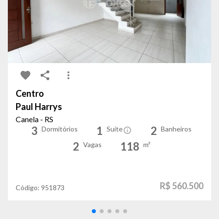
Centro
Paul Harrys
Canela - RS
3
1
2
Dormitórios
Suíte
Banheiros
2
118
Vagas
m²
R$ 560.500
Código:
951873