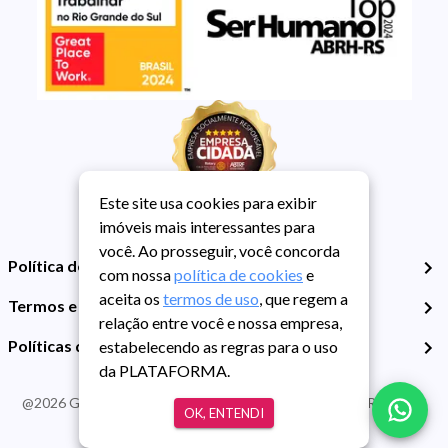
Este site usa cookies para exibir
imóveis mais interessantes para
você. Ao prosseguir, você concorda
Política de Privacidade
com nossa
política de cookies
e
aceita os
termos de uso
, que regem a
Termos e Condições de Uso
relação entre você e nossa empresa,
Políticas de Cookies
estabelecendo as regras para o uso
da PLATAFORMA.
@
2026
Guarida Imóvel. Todos os direitos reservados. CRECI RS -
OK, ENTENDI
413J | CNPJ Guarida: 89.398.606/0001-30