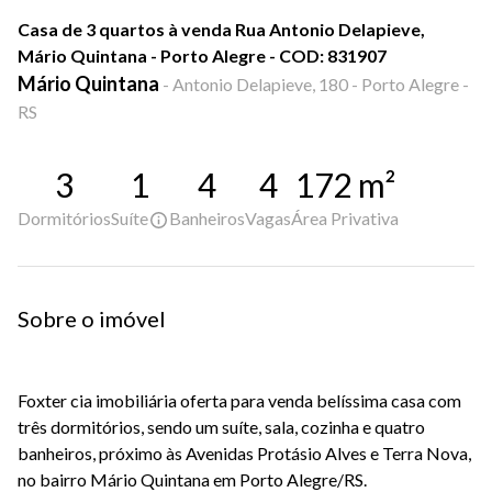
Casa de 3 quartos à venda Rua Antonio Delapieve,
Mário Quintana - Porto Alegre - COD: 831907
Mário Quintana
-
Antonio Delapieve, 180 - Porto Alegre -
RS
3
1
4
4
172
m²
Dormitórios
Suíte
Banheiros
Vagas
Área Privativa
Sobre o imóvel
Foxter cia imobiliária oferta para venda belíssima casa com
três dormitórios, sendo um suíte, sala, cozinha e quatro
banheiros, próximo às Avenidas Protásio Alves e Terra Nova,
no bairro Mário Quintana em Porto Alegre/RS.