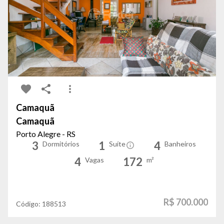
Camaquã
Camaquã
Porto Alegre - RS
3
1
4
Dormitórios
Suíte
Banheiros
4
172
Vagas
m²
R$ 700.000
Código:
188513