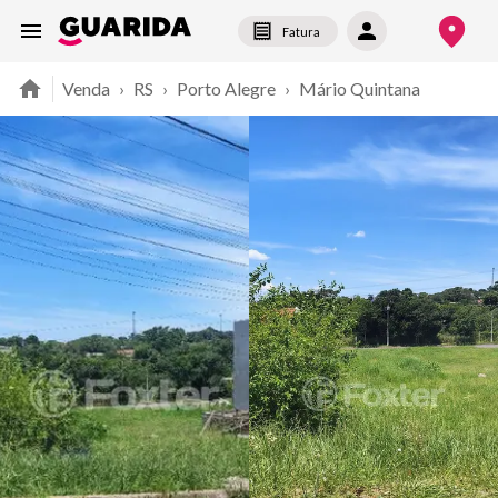
Fatura
Venda
›
RS
›
Porto Alegre
›
Mário Quintana