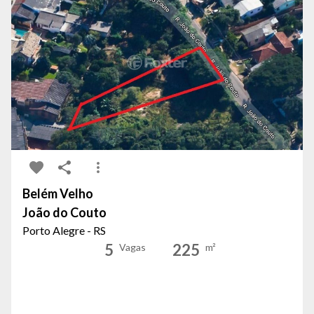
Belém Velho
João do Couto
Porto Alegre - RS
5
225
Vagas
m²