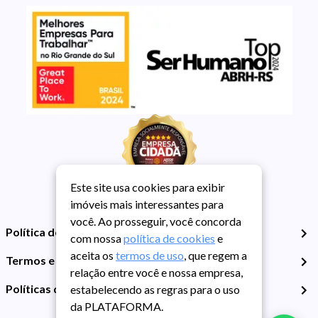
Este site usa cookies para exibir
imóveis mais interessantes para
você. Ao prosseguir, você concorda
Política de Privacidade
com nossa
política de cookies
e
aceita os
termos de uso
, que regem a
Termos e Condições de Uso
relação entre você e nossa empresa,
Políticas de Cookies
estabelecendo as regras para o uso
da PLATAFORMA.