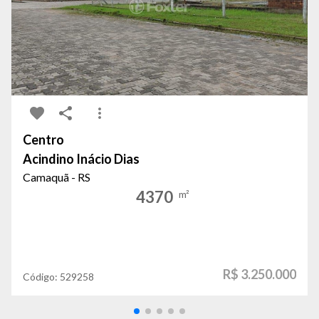
Centro
Acindino Inácio Dias
Camaquã - RS
4370
m²
R$ 3.250.000
Código:
529258