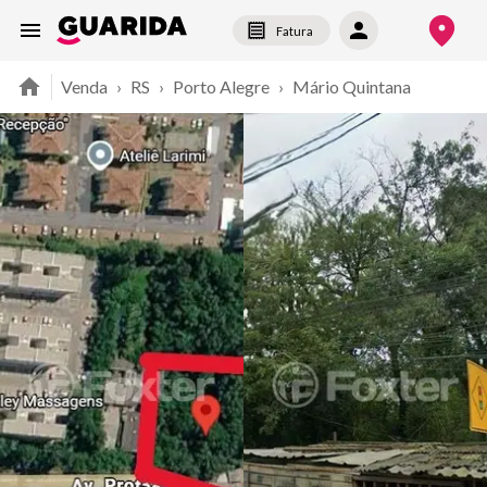
Fatura
Venda
›
RS
›
Porto Alegre
›
Mário Quintana