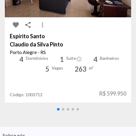
Espírito Santo
Claudio da Silva Pinto
Porto Alegre - RS
4
1
4
Dormitórios
Suíte
Banheiros
5
263
Vagas
m²
R$ 599.950
Código:
1003712
Sobre nós