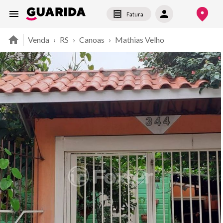
Fatura
Venda
›
RS
›
Canoas
›
Mathias Velho