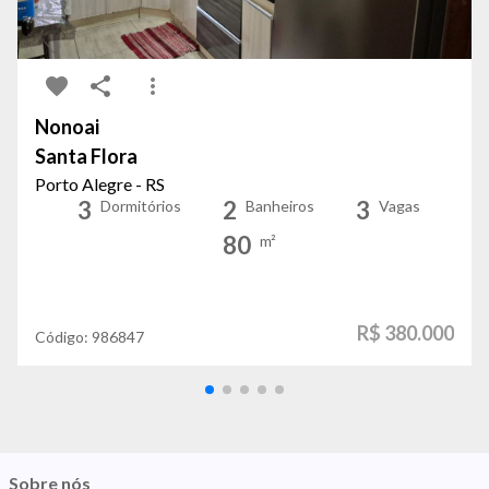
Nonoai
Santa Flora
Porto Alegre - RS
3
2
3
Dormitórios
Banheiros
Vagas
80
m²
R$ 380.000
Código:
986847
Sobre nós