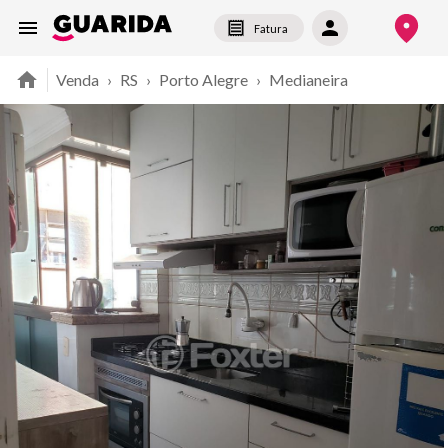
Fatura
Venda
›
RS
›
Porto Alegre
›
Medianeira