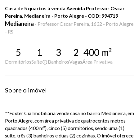
Casa de 5 quartos à venda Avenida Professor Oscar
Pereira, Medianeira - Porto Alegre - COD: 994719
Medianeira
-
Professor Oscar Pereira, 1632 - Porto Alegre
- RS
5
1
3
2
400
m²
Dormitórios
Suíte
Banheiros
Vagas
Área Privativa
Sobre o imóvel
**Foxter Cia Imobiliária vende casa no bairro Medianeira, em
Porto Alegre, com área privativa de quatrocentos metros
quadrados (400 m²), cinco (5) dormitórios, sendo uma (1)
suíte, três (3) banheiros e duas (2) cozinhas. O imóvel oferece