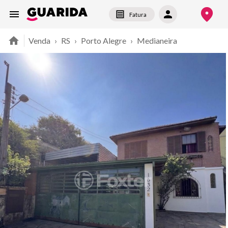
Fatura
Venda
›
RS
›
Porto Alegre
›
Medianeira