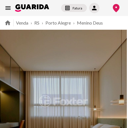
Fatura
Venda
›
RS
›
Porto Alegre
›
Menino Deus