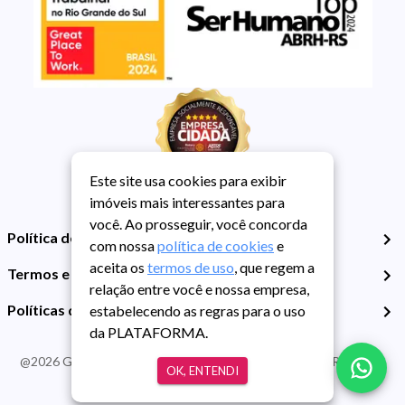
Este site usa cookies para exibir
imóveis mais interessantes para
você. Ao prosseguir, você concorda
Política de Privacidade
com nossa
política de cookies
e
aceita os
termos de uso
, que regem a
Termos e Condições de Uso
relação entre você e nossa empresa,
Políticas de Cookies
estabelecendo as regras para o uso
da PLATAFORMA.
@
2026
Guarida Imóvel. Todos os direitos reservados. CRECI RS -
OK, ENTENDI
413J | CNPJ Guarida: 89.398.606/0001-30