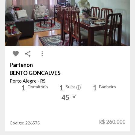
Partenon
BENTO GONCALVES
Porto Alegre - RS
1
1
1
Dormitório
Suíte
Banheiro
45
m²
R$ 260.000
Código:
226575