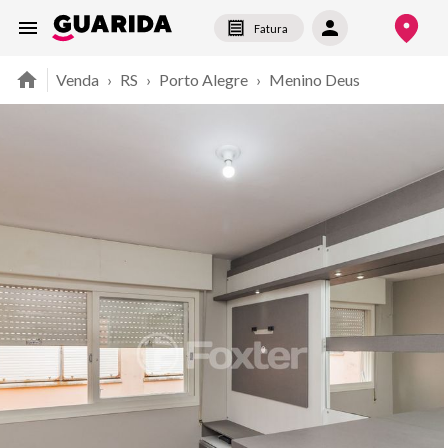
Fatura
Venda
›
RS
›
Porto Alegre
›
Menino Deus