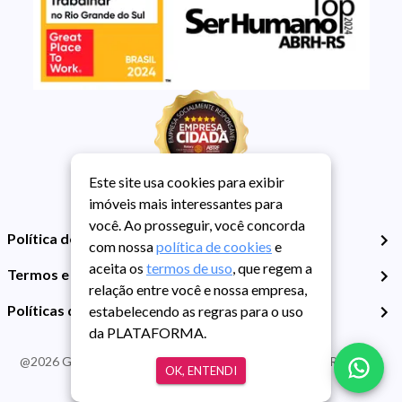
Este site usa cookies para exibir
imóveis mais interessantes para
você. Ao prosseguir, você concorda
Política de Privacidade
com nossa
política de cookies
e
aceita os
termos de uso
, que regem a
Termos e Condições de Uso
relação entre você e nossa empresa,
Políticas de Cookies
estabelecendo as regras para o uso
da PLATAFORMA.
@
2026
Guarida Imóvel. Todos os direitos reservados. CRECI RS -
OK, ENTENDI
413J | CNPJ Guarida: 89.398.606/0001-30