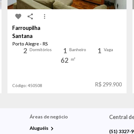
Farroupilha
Santana
Porto Alegre - RS
2
1
1
Dormitórios
Banheiro
Vaga
62
m²
R$ 299.900
Código:
450508
Áreas de negócio
Central d
Aluguéis
(51) 3327-