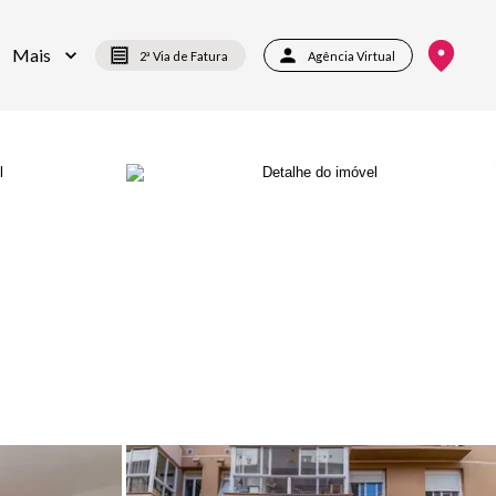
Mais
2ª Via de Fatura
Agência Virtual