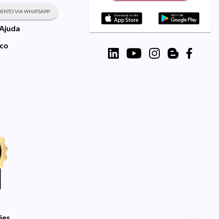
ENTO VIA WHATSAPP
 Ajuda
sco
ies