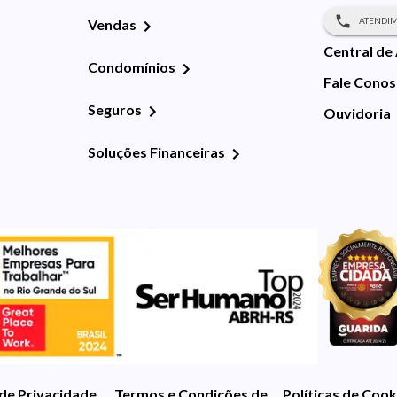
ATENDIM
Vendas
Central de
Condomínios
Fale Cono
Seguros
Ouvidoria
Soluções Financeiras
 de Privacidade
Termos e Condições de Uso
Políticas de Cook