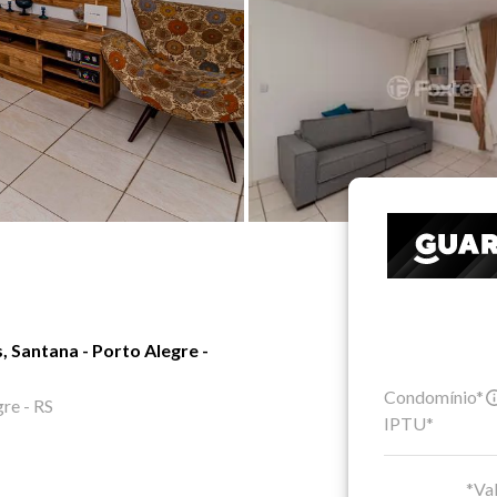
 Santana - Porto Alegre -
Condomínio*
gre - RS
IPTU*
*Val