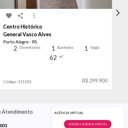
Centro Histórico
Ce
General Vasco Alves
Vi
Porto Alegre - RS
Po
2
1
1
Dormitórios
Banheiro
Vaga
62
m²
R$ 299.900
Código:
131501
Có
e Atendimento
AGÊNCIA VIRTUAL
ACESSE A AGÊNCIA VIRTUAL
9001