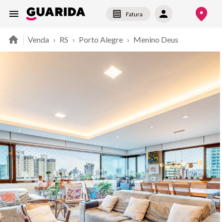
Fatura
Venda
›
RS
›
Porto Alegre
›
Menino Deus