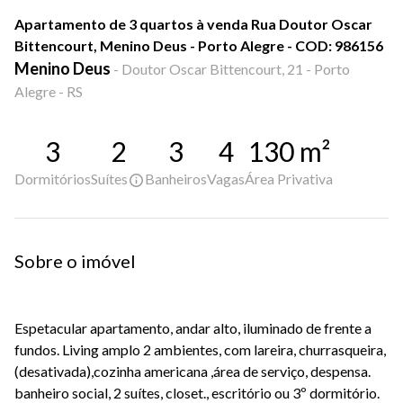
Apartamento de 3 quartos à venda Rua Doutor Oscar
Bittencourt, Menino Deus - Porto Alegre - COD: 986156
Menino Deus
-
Doutor Oscar Bittencourt, 21 - Porto
Alegre - RS
3
2
3
4
130
m²
Dormitórios
Suítes
Banheiros
Vagas
Área Privativa
Sobre o imóvel
Espetacular apartamento, andar alto, iluminado de frente a
fundos. Living amplo 2 ambientes, com lareira, churrasqueira,
(desativada),cozinha americana ,área de serviço, despensa.
banheiro social, 2 suítes, closet., escritório ou 3º dormitório.