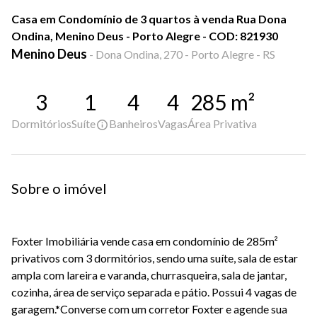
Casa em Condomínio de 3 quartos à venda Rua Dona
Ondina, Menino Deus - Porto Alegre - COD: 821930
Menino Deus
-
Dona Ondina, 270 - Porto Alegre - RS
3
1
4
4
285
m²
Dormitórios
Suíte
Banheiros
Vagas
Área Privativa
Sobre o imóvel
Foxter Imobiliária vende casa em condomínio de 285m²
privativos com 3 dormitórios, sendo uma suíte, sala de estar
ampla com lareira e varanda, churrasqueira, sala de jantar,
cozinha, área de serviço separada e pátio. Possui 4 vagas de
garagem.*Converse com um corretor Foxter e agende sua