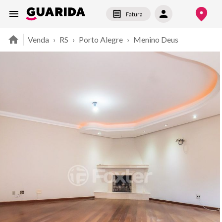
Fatura
Venda
›
RS
›
Porto Alegre
›
Menino Deus