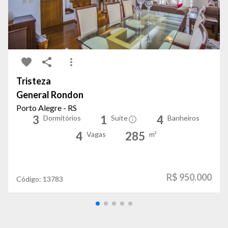
Tristeza
General Rondon
Porto Alegre - RS
3
1
4
Dormitórios
Suíte
Banheiros
4
285
Vagas
m²
R$ 950.000
Código:
13783