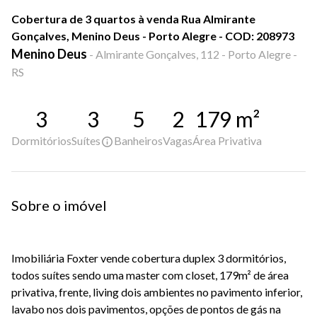
Cobertura de 3 quartos à venda Rua Almirante
Gonçalves, Menino Deus - Porto Alegre - COD: 208973
Menino Deus
-
Almirante Gonçalves, 112 - Porto Alegre -
RS
3
3
5
2
179
m²
Dormitórios
Suítes
Banheiros
Vagas
Área Privativa
Sobre o imóvel
Imobiliária Foxter vende cobertura duplex 3 dormitórios,
todos suítes sendo uma master com closet, 179m² de área
privativa, frente, living dois ambientes no pavimento inferior,
lavabo nos dois pavimentos, opções de pontos de gás na