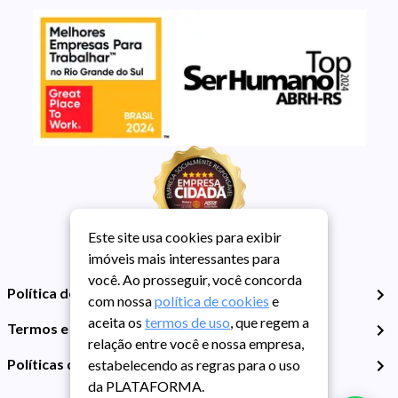
Este site usa cookies para exibir
imóveis mais interessantes para
você. Ao prosseguir, você concorda
Política de Privacidade
com nossa
política de cookies
e
aceita os
termos de uso
, que regem a
Termos e Condições de Uso
relação entre você e nossa empresa,
Políticas de Cookies
estabelecendo as regras para o uso
da PLATAFORMA.