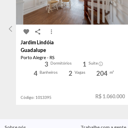
Jardim Lindóia
Guadalupe
Porto Alegre - RS
3
1
Dormitórios
Suíte
4
2
204
Banheiros
Vagas
m²
R$ 1.060.000
Código:
1013395
Sobre nós
Trabalhe com a gente