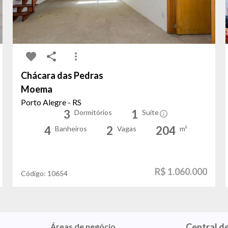
Chácara das Pedras
Moema
Porto Alegre - RS
3
1
Dormitórios
Suíte
4
2
204
Banheiros
Vagas
m²
R$ 1.060.000
Código:
10654
Áreas de negócio
Central d