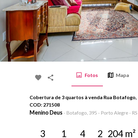
Fotos
Mapa
Cobertura de 3 quartos à venda Rua Botafogo, 
COD: 271508
Menino Deus
-
Botafogo, 395 - Porto Alegre - RS
3
1
4
2
204
m²