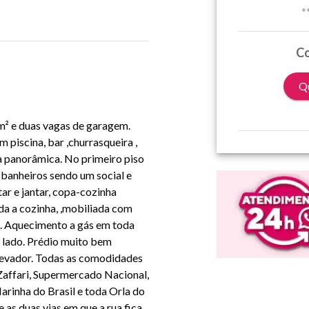
*
Co
Qu
² e duas vagas de garagem.
 piscina, bar ,churrasqueira ,
a panorâmica. No primeiro piso
 banheiros sendo um social e
tar e jantar, copa-cozinha
a a cozinha, ,mobiliada com
a. Aquecimento a gás em toda
 lado. Prédio muito bem
Elevador. Todas as comodidades
Zaffari, Supermercado Nacional,
rinha do Brasil e toda Orla do
as duas vias em que a rua fica,