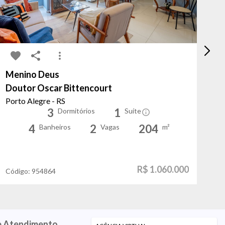
Menino Deus
Hi
Doutor Oscar Bittencourt
Cr
Porto Alegre - RS
Po
3
1
Dormitórios
Suíte
4
2
204
Banheiros
Vagas
m²
R$ 1.060.000
Código:
954864
Có
e Atendimento