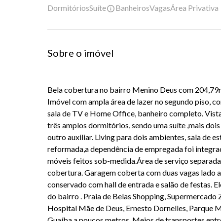
Dormitórios
Suíte
Banheiros
Vagas
Área Privativa
Sobre o imóvel
Bela cobertura no bairro Menino Deus com 204,79m
Imóvel com ampla área de lazer no segundo piso, com
sala de TV e Home Office, banheiro completo. Vist
três amplos dormitórios, sendo uma suíte ,mais dois
outro auxiliar. Living para dois ambientes, sala de es
reformada,a dependência de empregada foi integrad
móveis feitos sob-medida.Área de serviço separad
cobertura. Garagem coberta com duas vagas lado a
conservado com hall de entrada e salão de festas. 
do bairro . Praia de Belas Shopping, Supermercado 
Hospital Mãe de Deus, Ernesto Dornelles, Parque Ma
Guaíba a poucos metros. Meios de transportes entre 