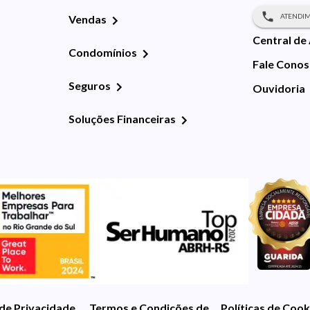
ATENDIM
Vendas
Central de
Condomínios
Fale Cono
Seguros
Ouvidoria
Soluções Financeiras
 de Privacidade
Termos e Condições de Uso
Políticas de Cook