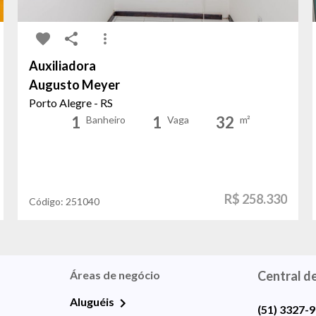
Auxiliadora
Augusto Meyer
Porto Alegre - RS
1
1
32
Banheiro
Vaga
m²
R$ 258.330
Código:
251040
Áreas de negócio
Central d
Aluguéis
(51) 3327-