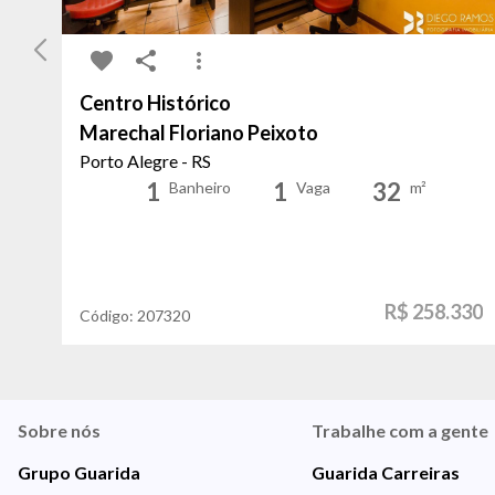
Centro Histórico
Marechal Floriano Peixoto
Porto Alegre - RS
1
1
32
Banheiro
Vaga
m²
R$ 258.330
Código:
207320
Sobre nós
Trabalhe com a gente
Grupo Guarida
Guarida Carreiras