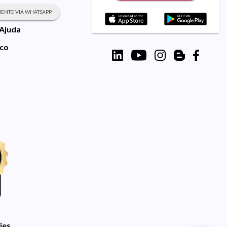
ENTO VIA WHATSAPP
 Ajuda
sco
ies