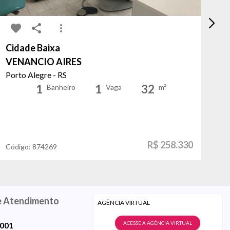
Cidade Baixa
Ci
VENANCIO AIRES
LO
Porto Alegre - RS
Po
1
1
32
Banheiro
Vaga
m²
R$ 258.330
Código:
874269
Có
e Atendimento
AGÊNCIA VIRTUAL
ACESSE A AGÊNCIA VIRTUAL
9001