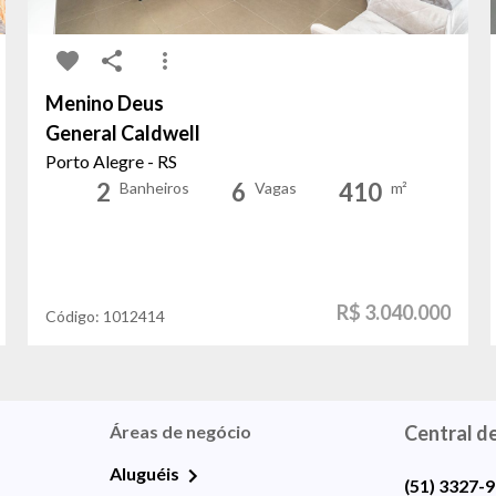
Menino Deus
General Caldwell
Porto Alegre - RS
2
6
410
Banheiros
Vagas
m²
R$ 3.040.000
Código:
1012414
Áreas de negócio
Central d
Aluguéis
(51) 3327-