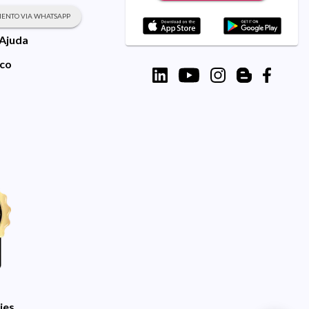
ENTO VIA WHATSAPP
 Ajuda
sco
ies