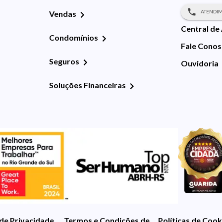
ATENDIM
Vendas
Central de
Condomínios
Fale Cono
Seguros
Ouvidoria
Soluções Financeiras
 de Privacidade
Termos e Condições de Uso
Políticas de Cook