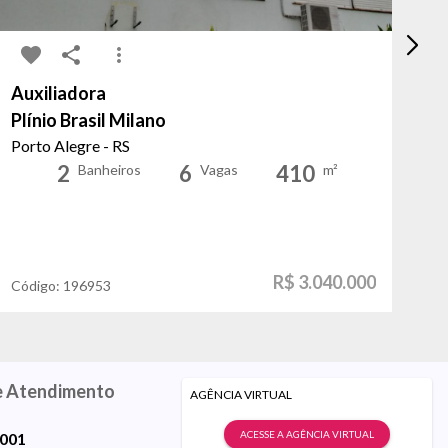
Auxiliadora
Au
Plínio Brasil Milano
Co
Porto Alegre - RS
Po
2
6
410
Banheiros
Vagas
m²
R$ 3.040.000
Código:
196953
Có
e Atendimento
AGÊNCIA VIRTUAL
ACESSE A AGÊNCIA VIRTUAL
9001