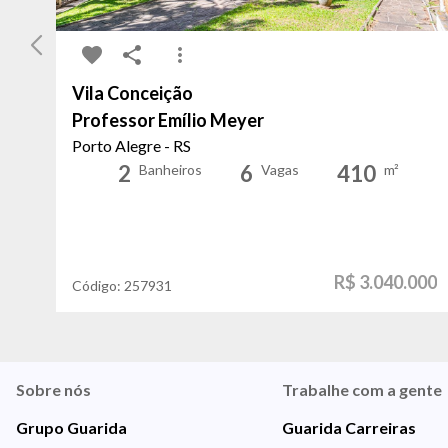
Vila Conceição
Professor Emílio Meyer
Porto Alegre - RS
2
6
410
Banheiros
Vagas
m²
R$ 3.040.000
Código:
257931
Sobre nós
Trabalhe com a gente
Grupo Guarida
Guarida Carreiras