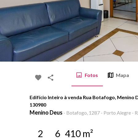
Fotos
Mapa
Edifício Inteiro à venda Rua Botafogo, Menino 
130980
Menino Deus
-
Botafogo, 1287 - Porto Alegre - R
2
6
410
m²