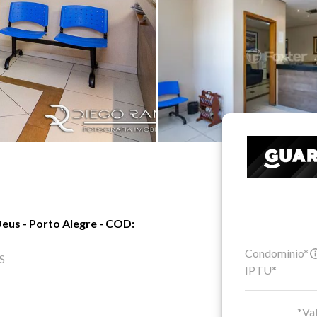
Deus - Porto Alegre - COD:
Condomínio*
S
IPTU*
*Val