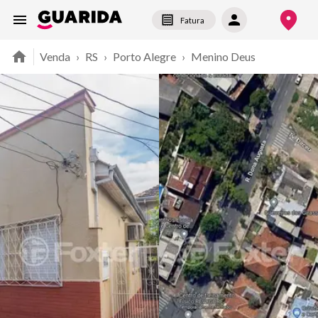
Fatura
Venda
›
RS
›
Porto Alegre
›
Menino Deus