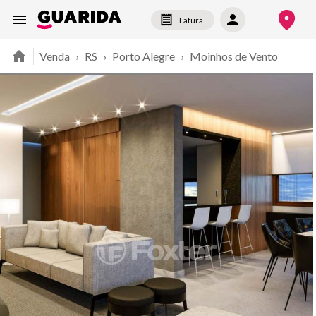
Fatura
Venda
›
RS
›
Porto Alegre
›
Moinhos de Vento