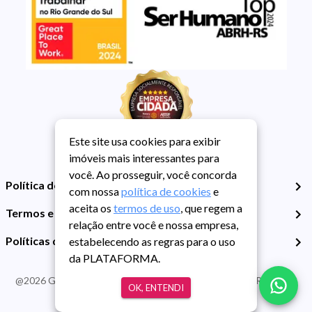
Este site usa cookies para exibir
imóveis mais interessantes para
você. Ao prosseguir, você concorda
Política de Privacidade
com nossa
política de cookies
e
aceita os
termos de uso
, que regem a
Termos e Condições de Uso
relação entre você e nossa empresa,
Políticas de Cookies
estabelecendo as regras para o uso
da PLATAFORMA.
@
2026
Guarida Imóvel. Todos os direitos reservados. CRECI RS -
OK, ENTENDI
413J | CNPJ Guarida: 89.398.606/0001-30