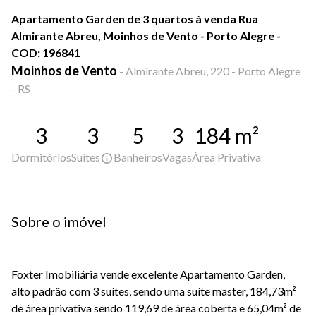
Apartamento Garden de 3 quartos à venda Rua
Almirante Abreu, Moinhos de Vento - Porto Alegre -
COD: 196841
Moinhos de Vento
-
Almirante Abreu, 220 - Porto Alegre
- RS
3
3
5
3
184
m²
Dormitórios
Suítes
Banheiros
Vagas
Área Privativa
Sobre o imóvel
Foxter Imobiliária vende excelente Apartamento Garden,
alto padrão com 3 suítes, sendo uma suíte master, 184,73m²
de área privativa sendo 119,69 de área coberta e 65,04m² de