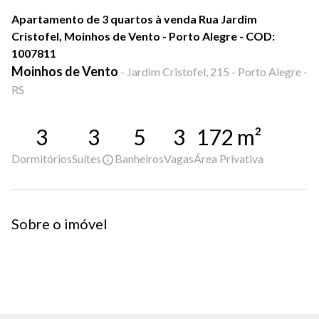
Apartamento de 3 quartos à venda Rua Jardim
Cristofel, Moinhos de Vento - Porto Alegre - COD:
1007811
Moinhos de Vento
-
Jardim Cristofel, 215 - Porto Alegre -
RS
3
3
5
3
172
m²
Dormitórios
Suítes
Banheiros
Vagas
Área Privativa
Sobre o imóvel