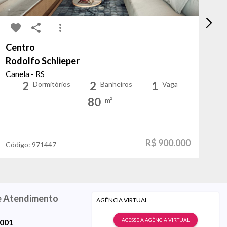
Centro
Pa
Rodolfo Schlieper
Ge
Canela - RS
Po
2
2
1
Dormitórios
Banheiros
Vaga
80
m²
R$ 900.000
Código:
971447
Có
e Atendimento
AGÊNCIA VIRTUAL
ACESSE A AGÊNCIA VIRTUAL
9001