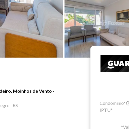
eiro, Moinhos de Vento -
Condomínio*
egre - RS
IPTU*
*Val