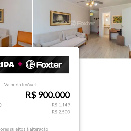
Valor do Imóvel
R$ 900.000
R$ 1.149
R$ 2.500
ores sujeitos à alteração