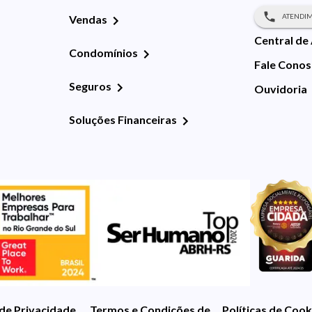
ATENDIM
Vendas
Central de
Condomínios
Fale Cono
Seguros
Ouvidoria
Soluções Financeiras
 de Privacidade
Termos e Condições de Uso
Políticas de Cook