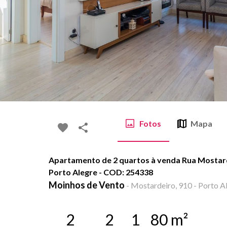
Fotos
Mapa
Apartamento de 2 quartos à venda Rua Mostard
Porto Alegre - COD: 254338
Moinhos de Vento
-
Mostardeiro, 910 - Porto Al
2
2
1
80
m²