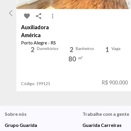
Auxiliadora
América
Porto Alegre - RS
2
2
1
Dormitórios
Banheiros
Vaga
80
m²
R$ 900.000
Código:
199121
Sobre nós
Trabalhe com a gente
Grupo Guarida
Guarida Carreiras