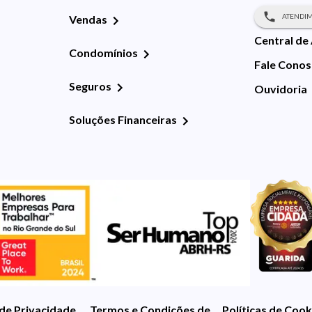
ATENDIM
Vendas
Central de
Condomínios
Fale Cono
Seguros
Ouvidoria
Soluções Financeiras
 de Privacidade
Termos e Condições de Uso
Políticas de Cook