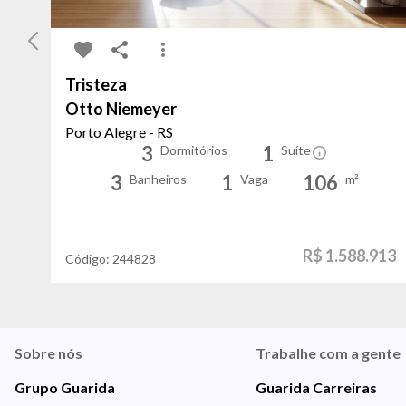
Tristeza
Otto Niemeyer
Porto Alegre - RS
3
1
Dormitórios
Suíte
3
1
106
Banheiros
Vaga
m²
R$ 1.588.913
Código:
244828
Sobre nós
Trabalhe com a gente
Grupo Guarida
Guarida Carreiras