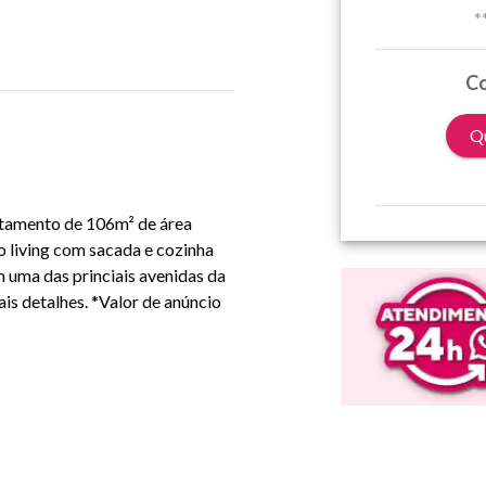
*
Co
Qu
artamento de 106m² de área
lo living com sacada e cozinha
 uma das princiais avenidas da
is detalhes. *Valor de anúncio