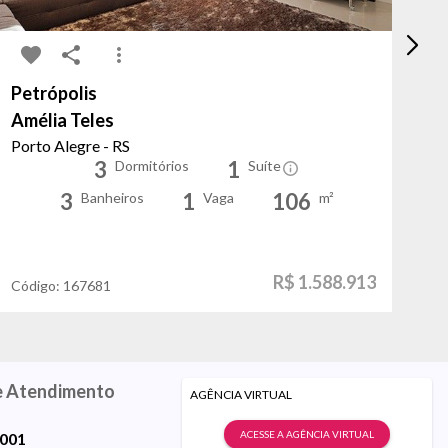
Petrópolis
Tr
Amélia Teles
Do
Porto Alegre - RS
Po
3
1
Dormitórios
Suíte
3
1
106
Banheiros
Vaga
m²
R$ 1.588.913
Código:
167681
Có
e Atendimento
AGÊNCIA VIRTUAL
ACESSE A AGÊNCIA VIRTUAL
9001