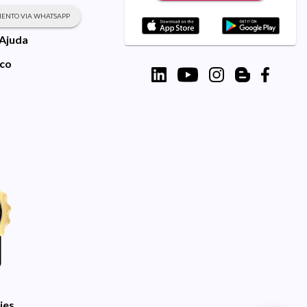
ENTO VIA WHATSAPP
 Ajuda
sco
ies