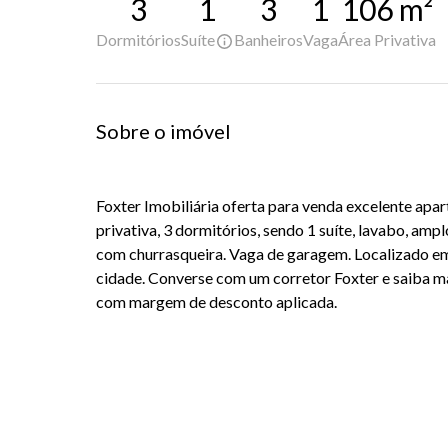
3
1
3
1
106
m²
Dormitórios
Suíte
Banheiros
Vaga
Área Privativa
Sobre o imóvel
Foxter Imobiliária oferta para venda excelente ap
privativa, 3 dormitórios, sendo 1 suíte, lavabo, amp
com churrasqueira. Vaga de garagem. Localizado em
cidade. Converse com um corretor Foxter e saiba ma
com margem de desconto aplicada.