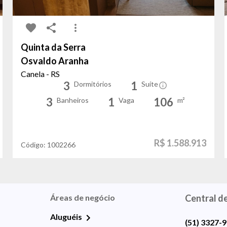
Quinta da Serra
Osvaldo Aranha
Canela - RS
3
1
Dormitórios
Suíte
3
1
106
Banheiros
Vaga
m²
R$ 1.588.913
Código:
1002266
Áreas de negócio
Central d
Aluguéis
(51) 3327-