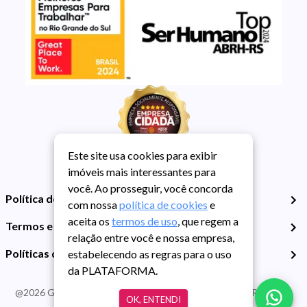
Este site usa cookies para exibir
imóveis mais interessantes para
você. Ao prosseguir, você concorda
Política de Privacidade
com nossa
política de cookies
e
aceita os
termos de uso
, que regem a
Termos e Condições de Uso
relação entre você e nossa empresa,
Políticas de Cookies
estabelecendo as regras para o uso
da PLATAFORMA.
@
2026
Guarida Imóvel. Todos os direitos reservados. CRECI RS -
OK, ENTENDI
413J | CNPJ Guarida: 89.398.606/0001-30