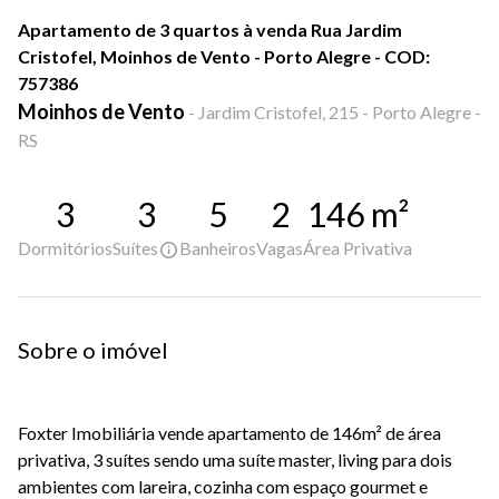
Apartamento de 3 quartos à venda Rua Jardim
Cristofel, Moinhos de Vento - Porto Alegre - COD:
757386
Moinhos de Vento
-
Jardim Cristofel, 215 - Porto Alegre -
RS
3
3
5
2
146
m²
Dormitórios
Suítes
Banheiros
Vagas
Área Privativa
Sobre o imóvel
Foxter Imobiliária vende apartamento de 146m² de área
privativa, 3 suítes sendo uma suíte master, living para dois
ambientes com lareira, cozinha com espaço gourmet e