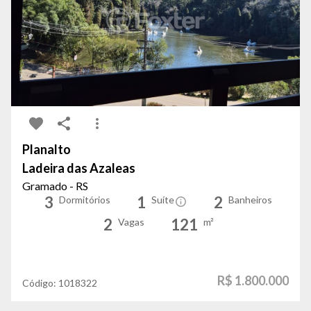
Planalto
Ladeira das Azaleas
Gramado - RS
3
1
2
Dormitórios
Suíte
Banheiros
2
121
Vagas
m²
R$ 1.800.000
Código:
1018322