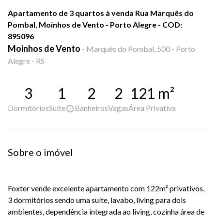
Apartamento de 3 quartos à venda Rua Marquês do
Pombal, Moinhos de Vento - Porto Alegre - COD:
895096
Moinhos de Vento
-
Marquês do Pombal, 500 - Porto
Alegre - RS
3
1
2
2
121
m²
Dormitórios
Suíte
Banheiros
Vagas
Área Privativa
Sobre o imóvel
Foxter vende excelente apartamento com 122m² privativos,
3 dormitórios sendo uma suíte, lavabo, living para dois
ambientes, dependência integrada ao living, cozinha área de