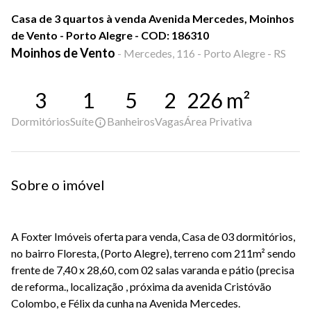
Casa de 3 quartos à venda Avenida Mercedes, Moinhos
de Vento - Porto Alegre - COD: 186310
Moinhos de Vento
-
Mercedes, 116 - Porto Alegre - RS
3
1
5
2
226
m²
Dormitórios
Suíte
Banheiros
Vagas
Área Privativa
Sobre o imóvel
A Foxter Imóveis oferta para venda, Casa de 03 dormitórios,
no bairro Floresta, (Porto Alegre), terreno com 211m² sendo
frente de 7,40 x 28,60, com 02 salas varanda e pátio (precisa
de reforma., localização , próxima da avenida Cristóvão
Colombo, e Félix da cunha na Avenida Mercedes.