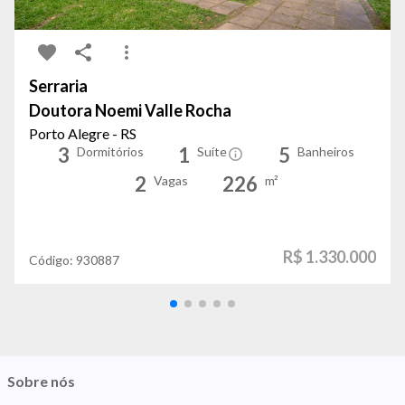
Serraria
Doutora Noemi Valle Rocha
Porto Alegre - RS
3
1
5
Dormitórios
Suíte
Banheiros
2
226
Vagas
m²
R$ 1.330.000
Código:
930887
Sobre nós