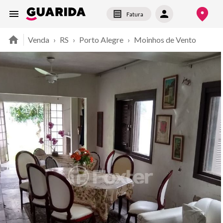
Fatura
Venda
›
RS
›
Porto Alegre
›
Moinhos de Vento