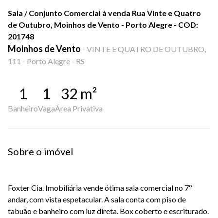
Sala / Conjunto Comercial à venda Rua Vinte e Quatro
de Outubro, Moinhos de Vento - Porto Alegre - COD:
201748
Moinhos de Vento
-
VINTE E QUATRO DE OUTUBRO,
111 - Porto Alegre - RS
1
1
32
m²
Banheiro
Vaga
Área Privativa
Sobre o imóvel
Foxter Cia. Imobiliária vende ótima sala comercial no 7º
andar, com vista espetacular. A sala conta com piso de
tabuão e banheiro com luz direta. Box coberto e escriturado.