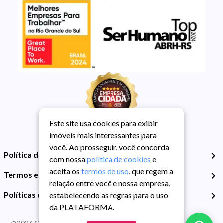
Este site usa cookies para exibir
imóveis mais interessantes para
você. Ao prosseguir, você concorda
Política de Privacidade
com nossa
política de cookies
e
aceita os
termos de uso
, que regem a
Termos e Condições de Uso
relação entre você e nossa empresa,
Políticas de Cookies
estabelecendo as regras para o uso
da PLATAFORMA.
@
2026
Guarida Imóvel. Todos os direitos reservados. CRECI RS -