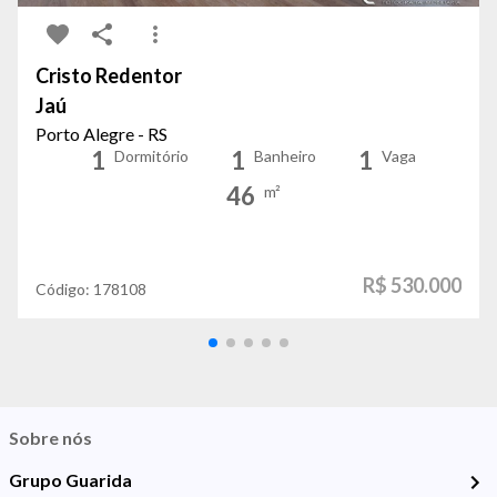
Cristo Redentor
Jaú
Porto Alegre - RS
1
1
1
Dormitório
Banheiro
Vaga
46
m²
R$ 530.000
Código:
178108
Sobre nós
Grupo Guarida