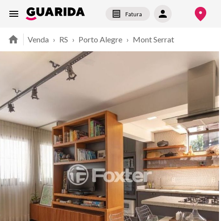
Fatura
Venda
›
RS
›
Porto Alegre
›
Mont Serrat