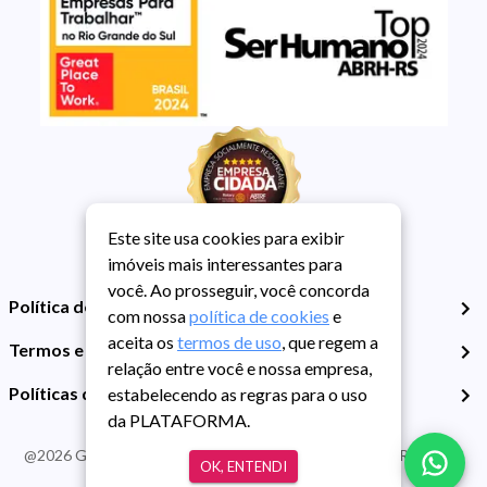
Este site usa cookies para exibir
imóveis mais interessantes para
você. Ao prosseguir, você concorda
Política de Privacidade
com nossa
política de cookies
e
aceita os
termos de uso
, que regem a
Termos e Condições de Uso
relação entre você e nossa empresa,
Políticas de Cookies
estabelecendo as regras para o uso
da PLATAFORMA.
@
2026
Guarida Imóvel. Todos os direitos reservados. CRECI RS -
OK, ENTENDI
413J | CNPJ Guarida: 89.398.606/0001-30