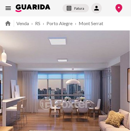
Fatura
Venda
›
RS
›
Porto Alegre
›
Mont Serrat