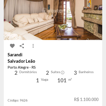
Sarandi
Salvador Leão
Porto Alegre - RS
2
2
3
Dormitórios
Suítes
Banheiros
1
101
Vaga
m²
R$ 1.100.000
Código:
9626