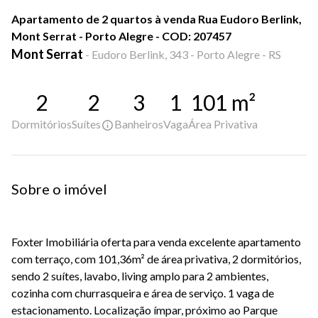
Apartamento de 2 quartos à venda Rua Eudoro Berlink,
Mont Serrat - Porto Alegre - COD: 207457
Mont Serrat
-
Eudoro Berlink, 343 - Porto Alegre - RS
2
2
3
1
101
m²
Dormitórios
Suítes
Banheiros
Vaga
Área Privativa
Sobre o imóvel
Foxter Imobiliária oferta para venda excelente apartamento
com terraço, com 101,36m² de área privativa, 2 dormitórios,
sendo 2 suítes, lavabo, living amplo para 2 ambientes,
cozinha com churrasqueira e área de serviço. 1 vaga de
estacionamento. Localização ímpar, próximo ao Parque