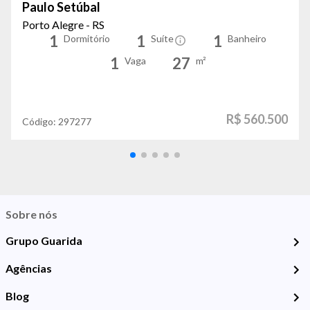
Paulo Setúbal
Porto Alegre - RS
1
1
1
Dormitório
Suíte
Banheiro
1
27
Vaga
m²
R$ 560.500
Código:
297277
Sobre nós
Grupo Guarida
Agências
Blog