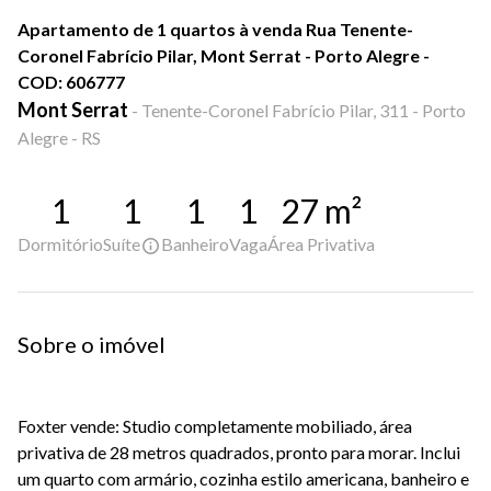
Apartamento de 1 quartos à venda Rua Tenente-
Coronel Fabrício Pilar, Mont Serrat - Porto Alegre -
COD: 606777
Mont Serrat
-
Tenente-Coronel Fabrício Pilar, 311 - Porto
Alegre - RS
1
1
1
1
27
m²
Dormitório
Suíte
Banheiro
Vaga
Área Privativa
Sobre o imóvel
Foxter vende: Studio completamente mobiliado, área
privativa de 28 metros quadrados, pronto para morar. Inclui
um quarto com armário, cozinha estilo americana, banheiro e