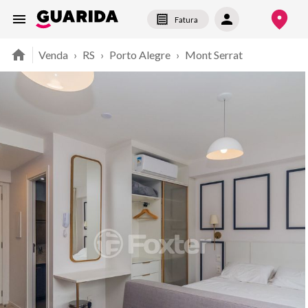
Fatura
Venda
›
RS
›
Porto Alegre
›
Mont Serrat