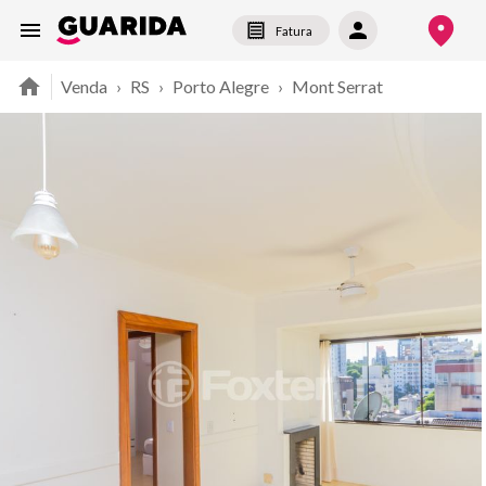
Fatura
Venda
›
RS
›
Porto Alegre
›
Mont Serrat