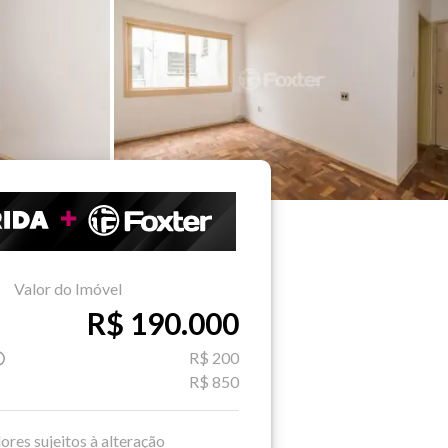
Valor do Imóvel
R$ 190.000
R$ 200
R$ 850
ores sujeitos à alteração