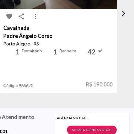
Cavalhada
Sa
Padre Ângelo Corso
So
Porto Alegre - RS
Po
1
1
42
Dormitório
Banheiro
m²
R$ 190.000
Código:
965620
Có
e Atendimento
AGÊNCIA VIRTUAL
ACESSE A AGÊNCIA VIRTUAL
9001