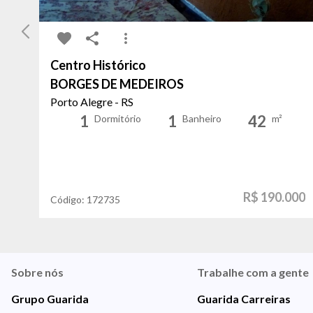
Centro Histórico
BORGES DE MEDEIROS
Porto Alegre - RS
1
1
42
Dormitório
Banheiro
m²
R$ 190.000
Código:
172735
Sobre nós
Trabalhe com a gente
Grupo Guarida
Guarida Carreiras