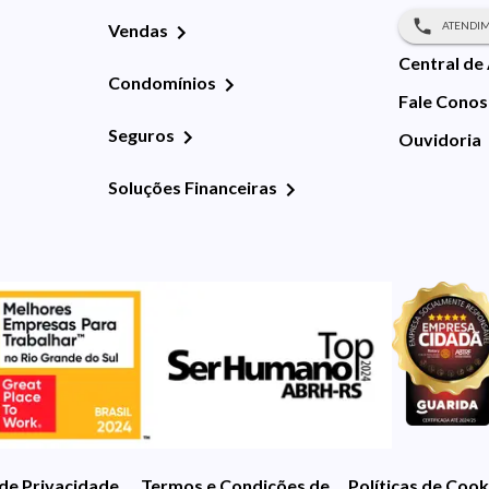
ATENDIM
Vendas
Central de
Condomínios
Fale Cono
Seguros
Ouvidoria
Soluções Financeiras
 de Privacidade
Termos e Condições de Uso
Políticas de Cook