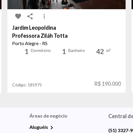
Jardim Leopoldina
Professora Ziláh Totta
Porto Alegre - RS
1
1
42
Dormitório
Banheiro
m²
R$ 190.000
Código:
185975
Áreas de negócio
Central d
Aluguéis
(51) 3327-