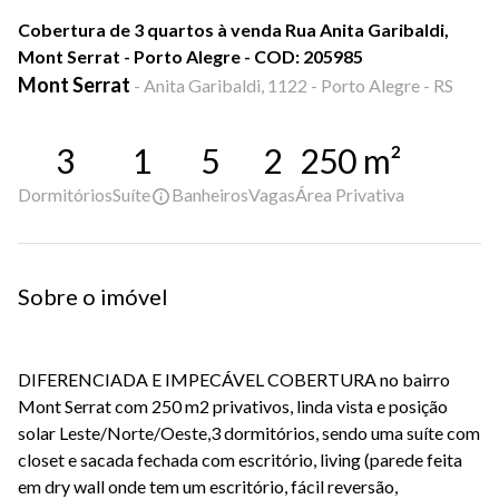
Cobertura de 3 quartos à venda Rua Anita Garibaldi,
Mont Serrat - Porto Alegre - COD: 205985
Mont Serrat
-
Anita Garibaldi, 1122 - Porto Alegre - RS
3
1
5
2
250
m²
Dormitórios
Suíte
Banheiros
Vagas
Área Privativa
Sobre o imóvel
DIFERENCIADA E IMPECÁVEL COBERTURA no bairro
Mont Serrat com 250 m2 privativos, linda vista e posição
solar Leste/Norte/Oeste,3 dormitórios, sendo uma suíte com
closet e sacada fechada com escritório, living (parede feita
em dry wall onde tem um escritório, fácil reversão,