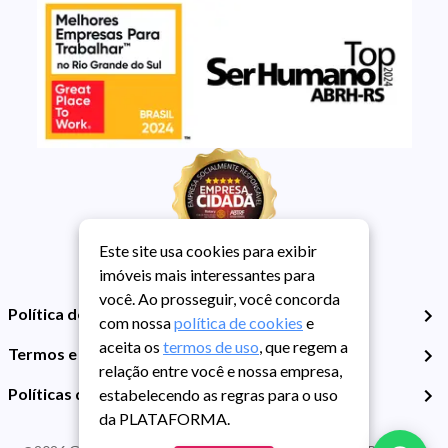
Este site usa cookies para exibir
imóveis mais interessantes para
você. Ao prosseguir, você concorda
Política de Privacidade
com nossa
política de cookies
e
aceita os
termos de uso
, que regem a
Termos e Condições de Uso
relação entre você e nossa empresa,
Políticas de Cookies
estabelecendo as regras para o uso
da PLATAFORMA.