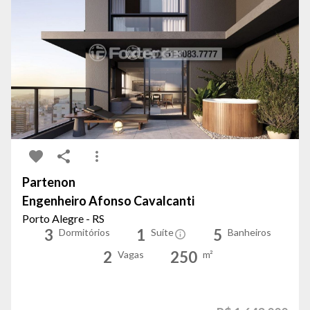
Partenon
Engenheiro Afonso Cavalcanti
Porto Alegre - RS
3
1
5
Dormitórios
Suíte
Banheiros
2
250
Vagas
m²