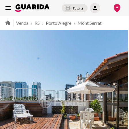
Fatura
Venda
›
RS
›
Porto Alegre
›
Mont Serrat