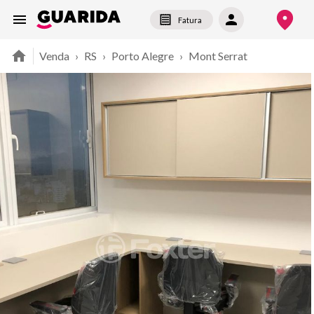
Fatura
Venda
›
RS
›
Porto Alegre
›
Mont Serrat