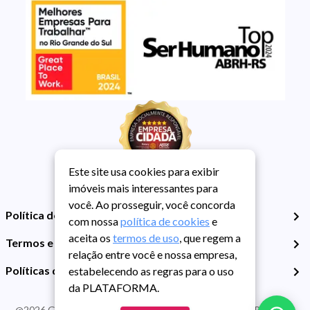
Este site usa cookies para exibir
imóveis mais interessantes para
você. Ao prosseguir, você concorda
Política de Privacidade
com nossa
política de cookies
e
aceita os
termos de uso
, que regem a
Termos e Condições de Uso
relação entre você e nossa empresa,
Políticas de Cookies
estabelecendo as regras para o uso
da PLATAFORMA.
@
2026
Guarida Imóvel. Todos os direitos reservados. CRECI RS -