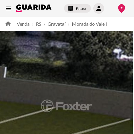
Fatura
Venda
›
RS
›
Gravataí
›
Morada do Vale I