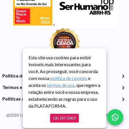
Este site usa cookies para exibir
imóveis mais interessantes para
você. Ao prosseguir, você concorda
Política de Privacidade
com nossa
política de cookies
e
aceita os
termos de uso
, que regem a
Termos e Condições de Uso
relação entre você e nossa empresa,
Políticas de Cookies
estabelecendo as regras para o uso
da PLATAFORMA.
@
2026
Guarida Imóvel. Todos os direitos reservados. CRECI RS -
OK, ENTENDI
413J | CNPJ Guarida: 89.398.606/0001-30