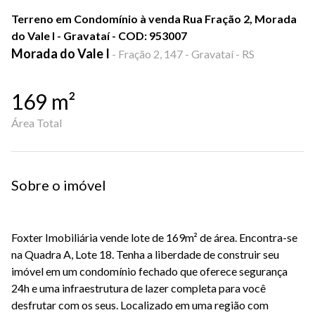
Terreno em Condomínio à venda Rua Fração 2, Morada
do Vale I - Gravataí - COD: 953007
Morada do Vale I
-
Fração 2, 147 - Gravataí - RS
169
m²
Área Total
Sobre o imóvel
Foxter
Imobiliária vende lote de 169m² de área. Encontra-se
na Quadra A, Lote 18.
Tenha a liberdade de construir seu
imóvel em um
condomínio fechado
que oferece
segurança
24h
e uma
infraestrutura de lazer completa
para você
desfrutar com os seus.
Localizado em uma região com