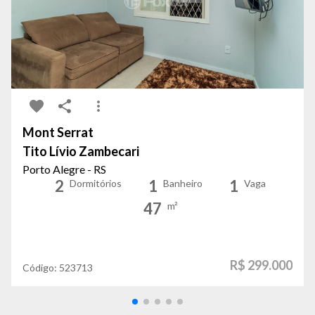
Mont Serrat
Tito Lívio Zambecari
Porto Alegre - RS
2
1
1
Dormitórios
Banheiro
Vaga
47
m²
R$ 299.000
Código:
523713