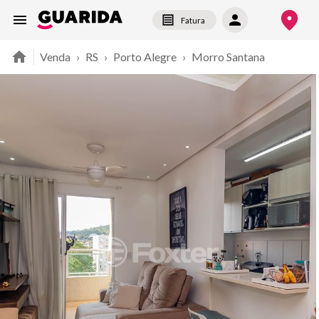
Fatura
Venda
›
RS
›
Porto Alegre
›
Morro Santana