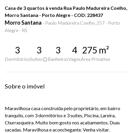
Casa de 3 quartos à venda Rua Paulo Madureira Coelho,
Morro Santana - Porto Alegre - COD: 228437
Morro Santana
-
Paulo Madureira Coelho, 257 - Porto
Alegre - RS
3
3
3
4
275
m²
Dormitórios
Suítes
Banheiros
Vagas
Área Privativa
Sobre o imóvel
Maravilhosa casa construída pelo proprietário, em bairro
tranquilo, com 3 dormitórios e 3 suítes, Piscina, Lareira,
Churrasqueira. Muito bom gosto nos acabamentos. Duas
sacadas. Maravilhosa e aconchegante. Venha visitar.