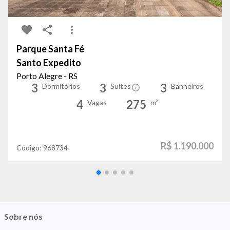
Parque Santa Fé
Santo Expedito
Porto Alegre - RS
3
3
3
Dormitórios
Suítes
Banheiros
4
275
Vagas
m²
R$ 1.190.000
Código:
968734
Sobre nós