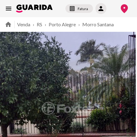
Fatura
Venda
›
RS
›
Porto Alegre
›
Morro Santana