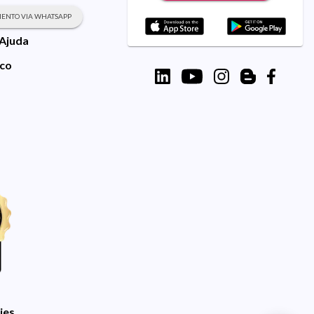
ENTO VIA WHATSAPP
 Ajuda
sco
ies