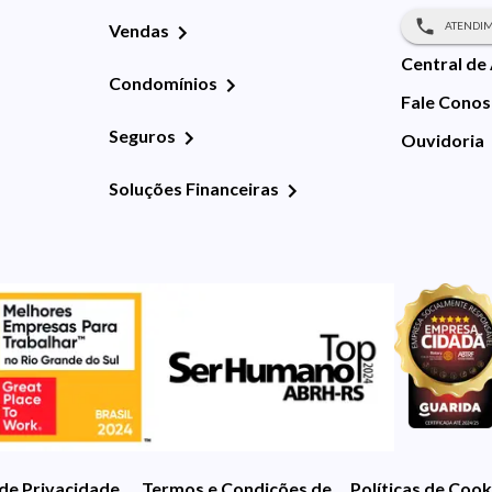
ATENDIM
Vendas
Central de
Condomínios
Fale Cono
Seguros
Ouvidoria
Soluções Financeiras
 de Privacidade
Termos e Condições de Uso
Políticas de Cook