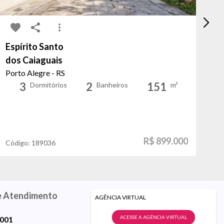
Espírito Santo
A
dos Caiaguais
Al
Porto Alegre - RS
Po
3
2
151
Dormitórios
Banheiros
m²
R$ 899.000
Código:
189036
Có
e Atendimento
AGÊNCIA VIRTUAL
ACESSE A AGÊNCIA VIRTUAL
9001