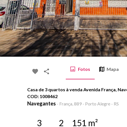
Fotos
Mapa
Casa de 3 quartos à venda Avenida França, Nave
COD: 1008462
Navegantes
-
França, 889 - Porto Alegre - RS
3
2
151
m²