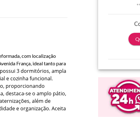
*
Co
Qu
eformada, com localização
venida França, ideal tanto para
 possui 3 dormitórios, ampla
ial e cozinha funcional.
co, proporcionando
a, destaca-se o amplo pátio,
aternizações, além de
didade e organização.
Aceita