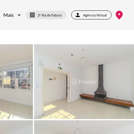
Mais
2ª Via de Fatura
Agência Virtual