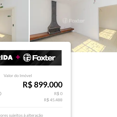
Valor do Imóvel
R$ 899.000
R$ 0
R$ 45.488
ores sujeitos à alteração