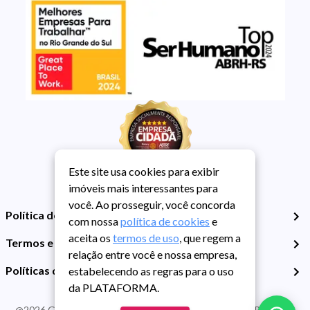
Este site usa cookies para exibir
imóveis mais interessantes para
você. Ao prosseguir, você concorda
Política de Privacidade
com nossa
política de cookies
e
aceita os
termos de uso
, que regem a
Termos e Condições de Uso
relação entre você e nossa empresa,
Políticas de Cookies
estabelecendo as regras para o uso
da PLATAFORMA.
@
2026
Guarida Imóvel. Todos os direitos reservados. CRECI RS -