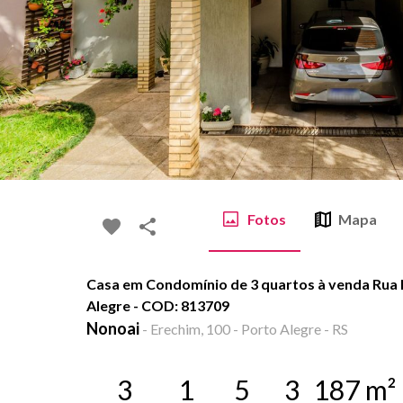
Fotos
Mapa
Casa em Condomínio de 3 quartos à venda Rua 
Alegre - COD: 813709
Nonoai
-
Erechim, 100 - Porto Alegre - RS
3
1
5
3
187
m²