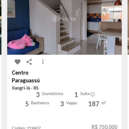
Centro
Paraguassú
Xangri-lá - RS
3
1
Dormitórios
Suíte
5
3
187
Banheiros
Vagas
m²
R$ 750.000
Código:
219407