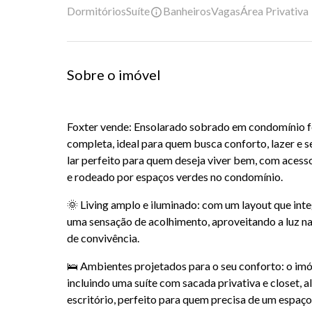
Dormitórios
Suíte
Banheiros
Vagas
Área Privativa
Sobre o imóvel
Foxter vende: Ensolarado sobrado em condomínio f
completa, ideal para quem busca conforto, lazer e se
lar perfeito para quem deseja viver bem, com acesso
e rodeado por espaços verdes no condomínio.
🌞 Living amplo e iluminado: com um layout que int
uma sensação de acolhimento, aproveitando a luz n
de convivência.
🛌 Ambientes projetados para o seu conforto: o imó
incluindo uma suíte com sacada privativa e closet, 
escritório, perfeito para quem precisa de um espaço