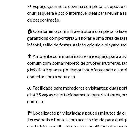
🍴 Espaço gourmet e cozinha completa: a copa/cozi
churrasqueira e pátio interno, é ideal para reunir a
de descontração.
🏠 Condomínio com infraestrutura completa: o lazer
garantidos com portaria 24 horas e uma área de lazer
infantil, salão de festas, galpão crioulo e playground
🌳 Ambiente com muita natureza e espaço para ativi
comum com pomar repleto de árvores frutíferas, la
ginástica e quadra poliesportiva, oferecendo o ambi
conectar com a natureza.
🚗 Facilidade para moradores e visitantes: duas por
e há 25 vagas de estacionamento para visitantes, p
conforto.
🏞️ Localização privilegiada: a poucos minutos da o
Teresópolis e Pontal, com acesso rápido para qualq
verdadeiro equilíbrio entre a tranquilidade de um c