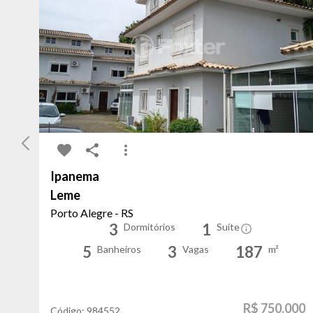
Ipanema
Leme
Porto Alegre - RS
3
1
Dormitórios
Suíte
5
3
187
Banheiros
Vagas
m²
R$ 750.000
Código:
984552