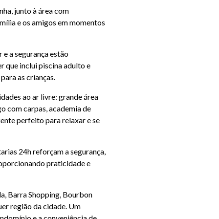
nha, junto à área com
 família e os amigos em momentos
 e a segurança estão
 que inclui piscina adulto e
 para as crianças.
dades ao ar livre: grande área
go com carpas, academia de
ente perfeito para relaxar e se
tarias 24h reforçam a segurança,
roporcionando praticidade e
rla, Barra Shopping, Bourbon
uer região da cidade. Um
ondomínio e a conveniência de