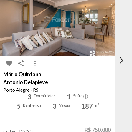
Mário Quintana
Ca
Antonio Delapieve
Ed
Porto Alegre - RS
Po
3
1
Dormitórios
Suíte
5
3
187
Banheiros
Vagas
m²
R$ 750.000
Código:
119963
Có