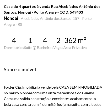
Casa de 4 quartos à venda Rua Alcebíades Antônio dos
Santos, Nonoai - Porto Alegre - COD: 549403
Nonoai
-
Alcebíades Antônio dos Santos, 157 - Porto
Alegre - RS
4
1
4
2
362
m²
Dormitórios
Suíte
Banheiros
Vagas
Área Privativa
Sobre o imóvel
Foxter Cia. Imobiliária vende bela CASA SEMI-MOBILIADA
no bairro Nonoai com uma vista maravilhosa do Guaíba.
Com uma sólida construção e excelentes acabamentos, a
bela casa consta com 4 dormitórios (uma suíte, com closet e