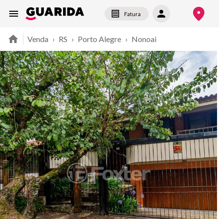
Fatura
Venda
›
RS
›
Porto Alegre
›
Nonoai