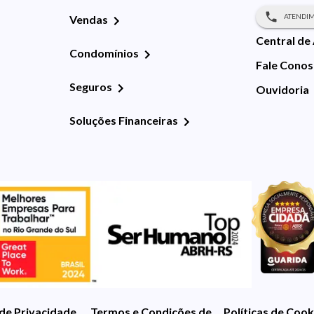
ATENDIM
Vendas
Central de
Condomínios
Fale Cono
Seguros
Ouvidoria
Soluções Financeiras
 de Privacidade
Termos e Condições de Uso
Políticas de Cook