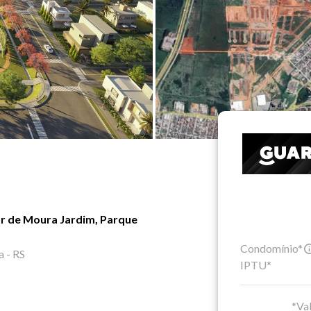
r de Moura Jardim, Parque
Condomínio*
a - RS
IPTU*
*Val