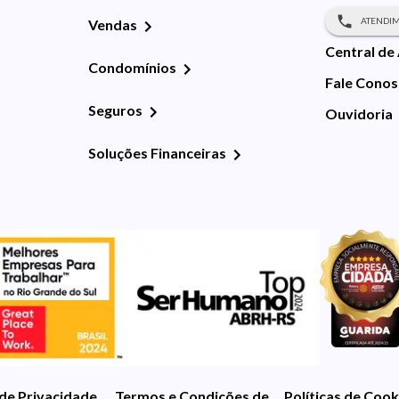
ATENDIM
Vendas
Central de
Condomínios
Fale Cono
Seguros
Ouvidoria
Soluções Financeiras
 de Privacidade
Termos e Condições de Uso
Políticas de Cook