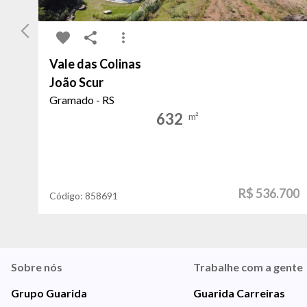
Vale das Colinas
João Scur
Gramado - RS
632
m²
R$ 536.700
Código:
858691
Sobre nós
Trabalhe com a gente
Grupo Guarida
Guarida Carreiras