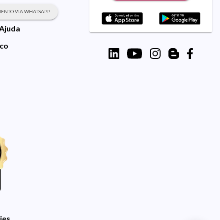
ENTO VIA WHATSAPP
 Ajuda
sco
ies