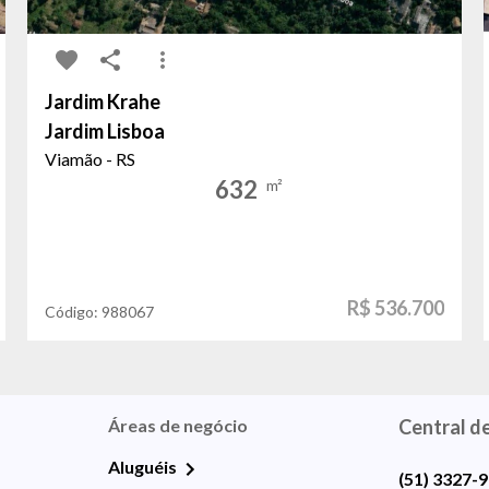
Jardim Krahe
Jardim Lisboa
Viamão - RS
632
m²
R$ 536.700
Código:
988067
Áreas de negócio
Central d
Aluguéis
(51) 3327-