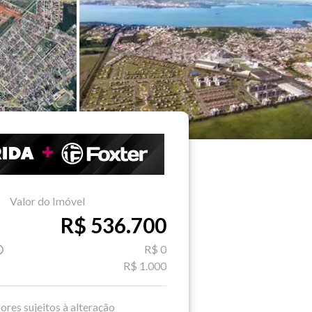
Valor do Imóvel
R$ 536.700
R$ 0
R$ 1.000
ores sujeitos à alteração