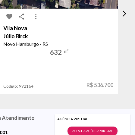
Vila Nova
Vi
Júlio Birck
Be
Novo Hamburgo - RS
Po
632
m²
R$ 536.700
Código:
992164
Có
e Atendimento
AGÊNCIA VIRTUAL
ACESSE A AGÊNCIA VIRTUAL
9001